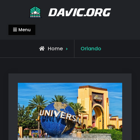
Skip
to
content
davic.org
davic.org
Menu
Home
Orlando